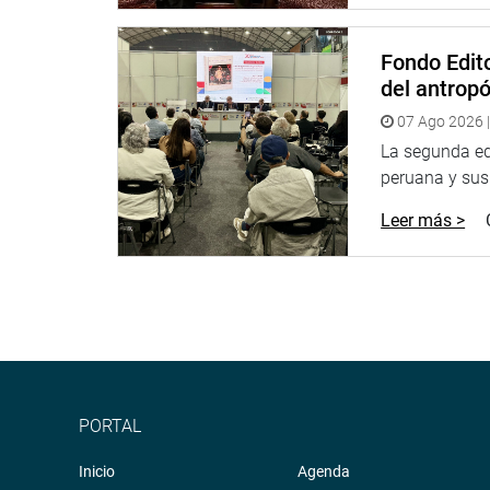
Fondo Edito
del antrop
07 Ago 2026 |
La segunda edi
peruana y sus 
Leer más >
PORTAL
Inicio
Agenda