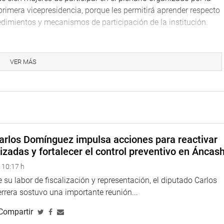
primera vicepresidencia, porque les permitirá aprender respecto
edimientos y mecanismos de participación de la institución.
 que, con el acompañamiento de los hombres lograremos un
 Hay avances importantes, pero, aún siguen siendo
VER MÁS
res nos atrevamos a hacer la política activa que favorezca a las
iudadana, Jorge Gonzáles Ore, resaltó que la Mesa Directiva
res haya aprobado el Programa Parlamento Mujer y, que se
rolle en Lima, Áncash y Callao.
arlos Domínguez impulsa acciones para reactivar
eatro Municipal de Lima, se replicará los días 22 y 23 del
izadas y fortalecer el control preventivo en Áncas
onal el 7 y 8 de julio.
 10:17 h
 su labor de fiscalización y representación, el diputado Carlos
rera sostuvo una importante reunión...
Compartir