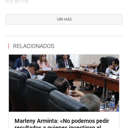
que se vive.
Durante la reunión de trabajo, también se trató los últimos
proyectos de Ley aprobados por el Pleno del Congreso a
VER MÁS
favor de los PEX. Finalmente, el congresista de
Renovación Popular, reafirmó su compromiso en
continuar sumando logros para los miles de peruanos
RELACIONADOS
residentes en diferentes partes del mundo.
Despacho del congresista Jorge Zeballos Aponte
Marleny Arminta: «No podemos pedir
resultados a quienes investigan el