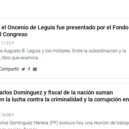
cisiones sobre el territorio loretano cuenten con el consenso de
an a agendas ideológicas ni intereses externos a la región.
E
e el Oncenio de Leguía fue presentado por el Fondo
el Congreso
 11:22 h
 Augusto B. Leguía y los militares. Entre la subordinación y la
 libro que examina...
Compartir
arlos Domínguez y fiscal de la nación suman
n la lucha contra la criminalidad y la corrupción e
 16:08 h
arlos Domínguez Herrera (FP) sostuvo hoy una reunión de trabaj