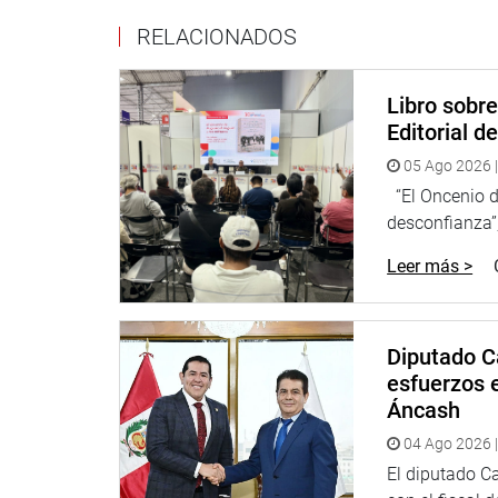
El congresista reiteró la importancia de que las de
RELACIONADOS
las autoridades y la población local, y no respond
DESPACHO DEL CONGRESISTA JORGE MORANT
Libro sobr
Editorial d
05 Ago 2026 |
“El Oncenio de
desconfianza”,
Leer más >
Diputado C
esfuerzos e
Áncash
04 Ago 2026 |
El diputado C