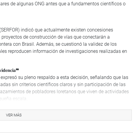
culares de algunas ONG antes que a fundamentos científicos o
re (SERFOR) indicó que actualmente existen concesiones
mo proyectos de construcción de vías que conectarán a
tera con Brasil. Además, se cuestionó la validez de los
ales reproducen información de investigaciones realizadas en
𝐯𝐢𝐝𝐞𝐧𝐜𝐢𝐚❞
 expresó su pleno respaldo a esta decisión, señalando que las
as sin criterios científicos claros y sin participación de las
lazamientos de pobladores loretanos que viven de actividades
queña escala.
se impongan decisiones que afectan directamente a la
VER MÁS
eadas sin comprobación de la existencia de pueblos en
rrollo de Loreto”, señaló Morante.