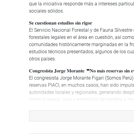
que la iniciativa responde más a intereses parti
sociales sólidos.
𝐒𝐞 𝐜𝐮𝐞𝐬𝐭𝐢𝐨𝐧𝐚𝐧 𝐞𝐬𝐭𝐮𝐝𝐢𝐨𝐬 𝐬𝐢𝐧 𝐫𝐢𝐠𝐨𝐫
El Servicio Nacional Forestal y de Fauna Silvest
forestales legales en el área en cuestión, así co
comunidades históricamente marginadas en la fron
estudios técnicos presentados, algunos de los cu
otros países.
𝐂𝐨𝐧𝐠𝐫𝐞𝐬𝐢𝐬𝐭𝐚 𝐉𝐨𝐫𝐠𝐞 𝐌𝐨𝐫𝐚𝐧𝐭𝐞: ❞𝐍𝐨 𝐦𝐚́𝐬 𝐫𝐞𝐬𝐞𝐫𝐯𝐚𝐬 𝐬𝐢𝐧 𝐞
El congresista Jorge Morante Figari (Somos Perú)
reservas PIACI, en muchos casos, han sido impulsad
autoridades locales y regionales, generando desp
como la pesca, caza y extracción de madera a pe
“No podemos seguir permitiendo que desde Lima 
población amazónica. Estas reservas han sido cr
aislamiento, y sólo han servido para frenar el desa