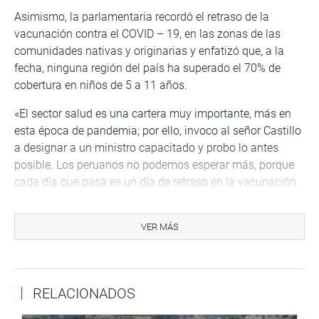
Asimismo, la parlamentaria recordó el retraso de la
vacunación contra el COVID – 19, en las zonas de las
comunidades nativas y originarias y enfatizó que, a la
fecha, ninguna región del país ha superado el 70% de
cobertura en niños de 5 a 11 años.
«El sector salud es una cartera muy importante, más en
esta época de pandemia; por ello, invoco al señor Castillo
a designar a un ministro capacitado y probo lo antes
posible. Los peruanos no podemos esperar más, porque
cada día que pasa es un día de retraso en la vacunación.
Recordemos que el equipo multidisciplinario que
conducía la vacunación también renunció, por el pésimo
VER MÁS
manejo del censurado exministro», señaló Jessica
Córdova.
RELACIONADOS
Lima, 6 de abril de 2022