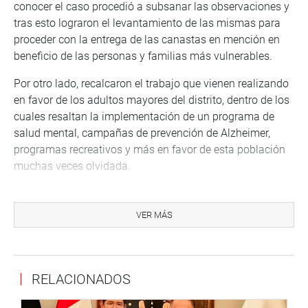
conocer el caso procedió a subsanar las observaciones y
tras esto lograron el levantamiento de las mismas para
proceder con la entrega de las canastas en mención en
beneficio de las personas y familias más vulnerables.
Por otro lado, recalcaron el trabajo que vienen realizando
en favor de los adultos mayores del distrito, dentro de los
cuales resaltan la implementación de un programa de
salud mental, campañas de prevención de Alzheimer,
programas recreativos y más en favor de esta población
muchas veces olvidada.
Cabe resaltar que el distrito viene implementando un
acercamiento humano, casa por casa para conocer las
VER MÁS
necesidades reales de los pobladores, resaltando la
capacitación de la unidad de empadronamiento local.
Ante esto la congresista reafirma su labor fiscalizador y
RELACIONADOS
continuará con el seguimiento de la entrega oportuna y
en buen estado de las canastas de víveres y las labores