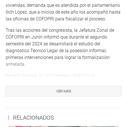
viviendas, demanda que es atendida por el parlamentario
Ilich López, que a inicios de este año los acompañó hasta
las oficinas de COFOPRI para fiscalizar el proceso.
Tras las acciones del congresista, la Jefatura Zonal de
COFOPRI en Junín informó que durante el segundo
semestre del 2024 se desarrollará el estudio del
diagnóstico Técnico Legal de la posesión informal,
primeras intervenciones para lograr la formalización
anhelada.
De esta manera, el parlamentario reafirma su
compromiso de apoyo para los pobladores de
Andamarca y fiscalización a las labores de COFOPRI para
VER MÁS
la aceleración del proceso.
DESPACHO CONGRESAL
RELACIONADOS