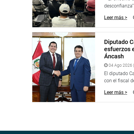
De esta manera, el congresista Ilich López prese
desconfianza”,
diversas problemáticas en el sector agrario y rea
en favor del pueblo.
Leer más >
Lima, 5 de abril de 2022
Diputado C
esfuerzos e
DESPACHO CONGRESAL
Áncash
04 Ago 2026 |
El diputado C
con el fiscal 
Leer más >