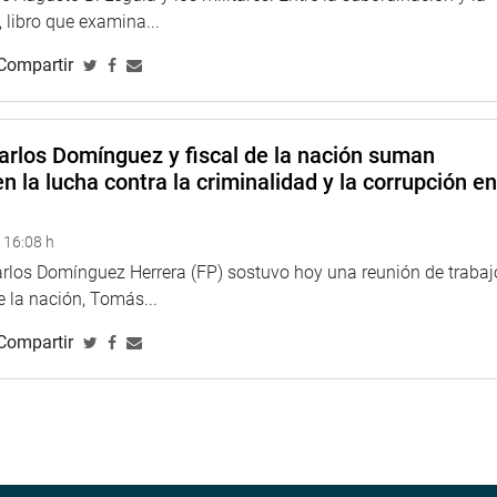
nta propuestas que se encuentran destinadas a dar solución a
 libro que examina...
firma su posición de escuchar a todos los ciudadanos y legislar
Compartir
arlos Domínguez y fiscal de la nación suman
n la lucha contra la criminalidad y la corrupción e
 16:08 h
arlos Domínguez Herrera (FP) sostuvo hoy una reunión de trabaj
de la nación, Tomás...
Compartir