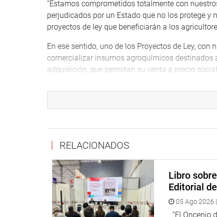
“Estamos comprometidos totalmente con nuestros 
perjudicados por un Estado que no los protege y n
proyectos de ley que beneficiarán a los agricultor
En ese sentido, uno de los Proyectos de Ley, con 
comercializar insumos agroquímicos destinados a 
adquisición, que permitan su venta a precio social
las actividades empresariales que el Estado reali
en razones objetivas como es declaratoria de Emer
Finalmente, el segundo Proyecto de Ley, N.° 1625,
de Estabilización de Precios de los Combustibles De
inorgánicos derivados de hidrocarburos con el obje
RELACIONADOS
insumos necesarios para la producción agrícola.
Es importante mencionar que, en diciembre pasad
Libro sobr
reinserción financiera de micro, pequeños y medi
Editorial d
campesinas y nativas, y cooperativas agrarias; 
años 2018, 2019, 2020 y 2021.
05 Ago 2026 |
“El Oncenio de