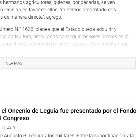
hermanos agricultores, quienes, por décadas, se ven
o legislan en favor de ellos. Ya hemos presentado dos
es de manera directa”, agregó.
número N.° 1626, planea que el Estado pueda adquirir y
la agricultura, procurando conseguir menores precios en la
 para el fortalecimiento del sector agrario. Cabe resaltar que
za deben autorizarse a través de una ley expresa y sustentarse
gencia en el Sector Agrario y de Riego.
VER MÁS
 modifica el Decreto de Urgencia N.° 10-2004, que crea el Fondo
rivados del Petróleo, para incluir a los fertilizantes
tivo de minimizar la volatilidad de los precios de dichos
o, también presentamos una iniciativa que planea la
e el Oncenio de Leguía fue presentado por el Fondo
anos agricultores, productores agrícolas, comunidades
el Congreso
que son deudoras del Banco Agropecuario (Agrobanco) de los
 11:22 h
 Augusto B. Leguía y los militares. Entre la subordinación y la