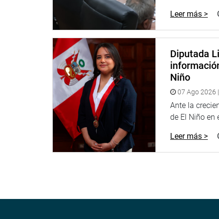
Leer más >
Diputada Li
informació
Niño
07 Ago 2026 |
Ante la creci
de El Niño en el
Leer más >