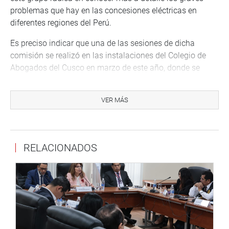
problemas que hay en las concesiones eléctricas en
diferentes regiones del Perú.
Es preciso indicar que una de las sesiones de dicha
comisión se realizó en las instalaciones del Colegio de
Abogados del Cusco en marzo de este año, donde se
invitó a representantes regionales de la empresa de
electricidad Electro Sur Este S.A.A. y del Organismo
VER MÁS
Supervisor de la Inversión en Energía y Minería
(OSINERGMIN) para resolver dudas y consultas.
Finalmente, López Ureña agradece el respaldo hacia la
RELACIONADOS
comisión y reafirma su compromiso de seguir trabajando
para que más peruanos tenga acceso a servicios básicos
de calidad con precio justo.
Cusco, 5 de setiembre de 2022
DESPACHO DEL CONGRESISTA ILICH LÓPEZ UREÑA