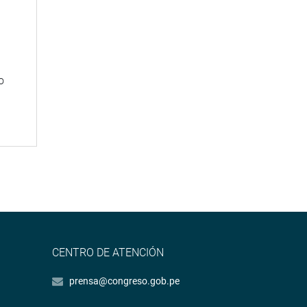
n
o
CENTRO DE ATENCIÓN
prensa@congreso.gob.pe