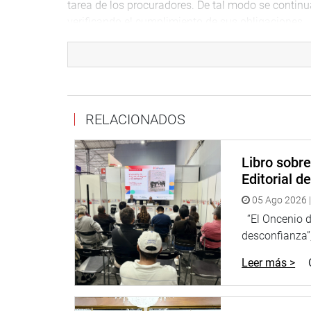
tarea de los procuradores. De tal modo se continu
verificando el cumplimiento de sus obligaciones.
Lima, 15 de setiembre de 2021
DESPACHO CONGRESAL
RELACIONADOS
Libro sobr
Editorial d
05 Ago 2026 |
“El Oncenio de
desconfianza”,
Leer más >