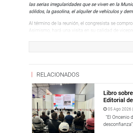
las serias irregularidades que se viven en la Mun
sólidos, la gasolina, el alquiler de vehículos y d
Al término de la reunión, el congresista se compro
Asimismo, hará una visita en su calidad de vicepr
“Hay un compromiso. Se va a constatar al lugar d
Fiscalización a seguir con las informaciones que l
Público y la Contraloría General de la República”
,
Lima, 30 de octubre de 2024
RELACIONADOS
Bancada Somos Perú – Congresista Héctor Valer 
Libro sobr
Editorial d
05 Ago 2026 |
“El Oncenio de
desconfianza”,