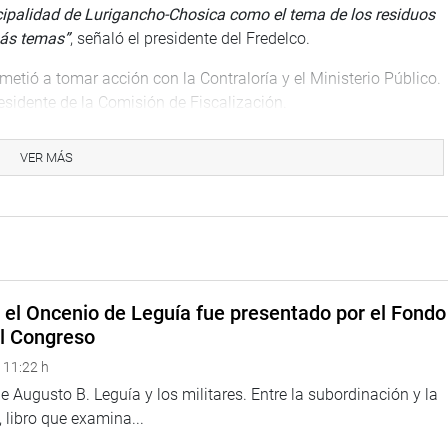
icipalidad de Lurigancho-Chosica como el tema de los residuos
emás temas”
, señaló el presidente del Fredelco.
metió a tomar acción con la Contraloría y el Ministerio Público.
esidente de la Comisión de Fiscalización.
e los hechos como vicepresidente de la Comisión de
VER MÁS
e hemos dado a fiscalizar con la intervención del Ministerio
 finalizó Blanco Costilla.
Pinto
e el Oncenio de Leguía fue presentado por el Fondo
el Congreso
 11:22 h
 Augusto B. Leguía y los militares. Entre la subordinación y la
 libro que examina...