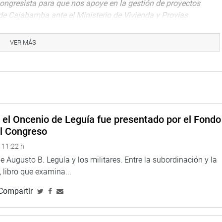
ongresista para que nos apoye en la gestión de proyectos
de Cajabamba ante el Ministerio de Vivienda y Provías
erida localidad.
VER MÁS
ones necesarias para que se ejecuten estas obras a favor de la
e el Oncenio de Leguía fue presentado por el Fondo
el Congreso
 11:22 h
 Augusto B. Leguía y los militares. Entre la subordinación y la
 libro que examina...
Compartir