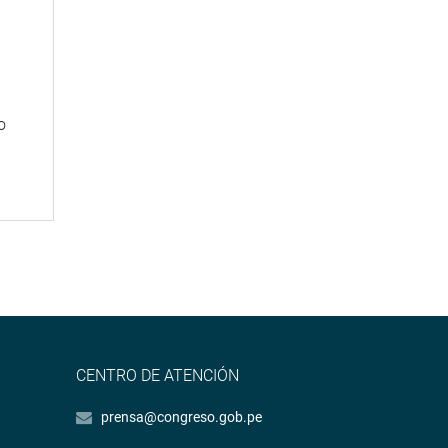
n
o
CENTRO DE ATENCIÓN
prensa@congreso.gob.pe