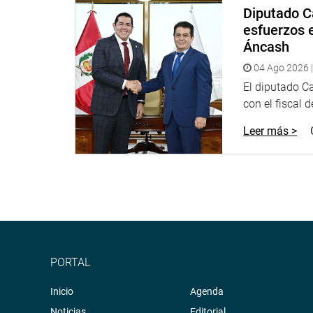
Diputado C
esfuerzos e
Áncash
04 Ago 2026 |
El diputado C
con el fiscal 
Leer más >
PORTAL
Inicio
Agenda
Noticias
Editorial