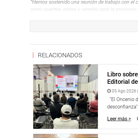
“Hemos sostenido una reunión de trabajo con el c
como puentes, pistas y veredas para la provincia 
Descentralizado”
, refirió el burgomaestre de la ref
El parlamentario se comprometió a hacer las gesti
población de Cajabamba.
Lima, 17 de julio de 2024
RELACIONADOS
Despacho Congresista Héctor Valer
Libro sobr
Editorial d
05 Ago 2026 |
“El Oncenio de
desconfianza”,
Leer más >