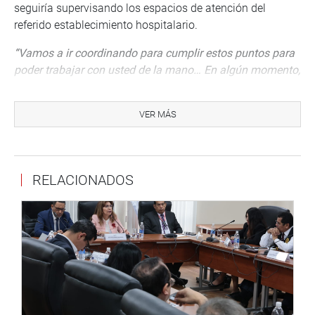
seguiría supervisando los espacios de atención del
referido establecimiento hospitalario.
“Vamos a ir coordinando para cumplir estos puntos para
poder trabajar con usted de la mano… En algún momento,
voy a venir con unos asesores para poder inspeccionar el
área de salud, el área de emergencia, toda la parte de
VER MÁS
hospitalización, etc”
, le expresó el congresista al director
del hospital.
Despacho Congresista Héctor Valer Pinto
RELACIONADOS