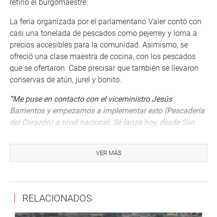
refirió el burgomaestre.
La feria organizada por el parlamentario Valer contó con
casi una tonelada de pescados como pejerrey y lorna a
precios accesibles para la comunidad. Asimismo, se
ofreció una clase maestra de cocina, con los pescados
que se ofertaron. Cabe precisar que también se llevaron
conservas de atún, jurel y bonito.
“Me puse en contacto con el viceministro Jesús
Barrientos y empezamos a implementar esto (Pescadería
del Corazón) a nivel nacional. Se lanza hoy, desde San
Juan de Lurigancho, como ejemplo de trabajo, como
ejemplo de estar en el lugar donde el pueblo necesita y
VER MÁS
este programa no es de regalo, sino que abarata costos al
50 %”
, comentó el congresista.
DESPACHO CONGRESISTA HÉCTOR VALER
RELACIONADOS