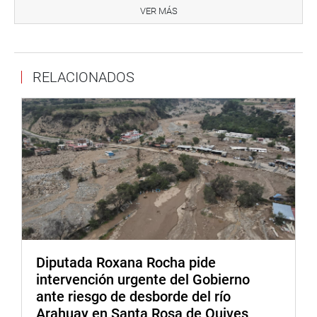
formalmente se puede llevar acabo el “Pleno Ejecutivo” en
VER MÁS
la fecha más próxima, a fin de aprobar en el Pleno del
Congreso, las iniciativas enviadas por el Poder Ejecutivo.
Es preciso señalar que la urgencia de este pedido se
RELACIONADOS
sustenta en la actual crisis que vive nuestro país.
DESPACHO CONGRESAL
Diputada Roxana Rocha pide
intervención urgente del Gobierno
ante riesgo de desborde del río
Arahuay en Santa Rosa de Quives