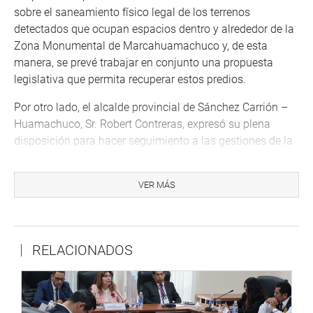
sobre el saneamiento físico legal de los terrenos
detectados que ocupan espacios dentro y alrededor de la
Zona Monumental de Marcahuamachuco y, de esta
manera, se prevé trabajar en conjunto una propuesta
legislativa que permita recuperar estos predios.
Por otro lado, el alcalde provincial de Sánchez Carrión –
Huamachuco, Sr. Robert Contreras, expresó su plena
disposición para hacer seguimiento a las gestiones de la
Zona Arqueológica de Marcahuamacho; del mismo modo
solicitó apoyo para impulsar la ejecución del Proyecto de
VER MÁS
Ampliación y Mejoramiento del Hospital Leoncio Prado de
Huamachuco.
Las autoridades sostuvieron una comunicación con los
RELACIONADOS
representantes del Programa Nacional de Inversiones en
Salud – PRONIS, quienes aseguraron que en el mes de
noviembre iniciarían los trabajos de este importante
nosocomio.