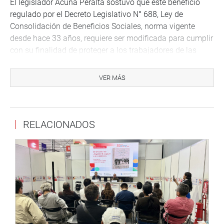
El legislador Acuña Peralta sostuvo que este beneficio
regulado por el Decreto Legislativo N° 688, Ley de
Consolidación de Beneficios Sociales, norma vigente
desde hace 33 años, requiere ser modificada para cumplir
con su finalidad de proteger a los trabajadores de las
posibles contingencias que puedan ocurrir en el
desempeño de sus labores.
VER MÁS
La escasa cobertura actual del Seguro Vida Ley en cifras
En la exposición de motivos, se señala que la regulación
RELACIONADOS
actual del Seguro Vida Ley no resulta realmente favorable
para los trabajadores, pese al costo que es asumido por
el empleador, ya que las cifras demuestran su escasa
cobertura.
De acuerdo con la información brindada por la
Superintendencia de Banca, Seguros y AFP (SBS), a la
fecha, el número total de trabajadores que cuentan con el
Seguro Vida Ley asciende a 2,650,885 (dos millones