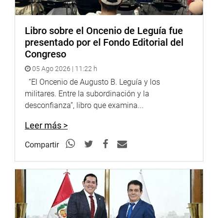
seiscientos cincuenta mil ochocientos ochenta y cinco)
personas. De este total, solo 418 personas han accedido
al Seguro Vida Ley por la contingencia de invalidez total
Libro sobre el Oncenio de Leguía fue
permanente; y 78,971 personas han accedido a dicho
presentado por el Fondo Editorial del
seguro por motivo de fallecimiento como
Congreso
derechohabientes.
05 Ago 2026 | 11:22 h
“El Oncenio de Augusto B. Leguía y los
En definitiva, solo 79,389 personas han sido beneficiadas
militares. Entre la subordinación y la
con las prestaciones del Seguro Vida Ley, lo cual
desconfianza”, libro que examina...
representa un escaso 2.99% del total de la población
coberturada.
Leer más >
El legislador liberteño señaló que estas cifras demuestran
Compartir
la escasa cobertura del Seguro Vida Ley, por lo que
solicitó a sus colegas congresistas su apoyo para
cambiar esta situación en beneficio de los trabajadores.
Despacho del congresista Héctor Acuña