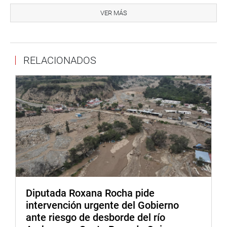
de que cuentan con avance físico o con expediente
VER MÁS
técnico terminado y que se tratan de inversiones
prioritarias para el cierre de brechas.
Por ello, la propuesta, explicó el legislador liberteño,
RELACIONADOS
modifica dicho Decreto Legislativo para que las
intervenciones a cargo de los gobiernos regionales y
locales, comprendidas en el Plan Integral de
Reconstrucción con Cambios y que cuenten con el
respectivo Formato Único de Reconstrucción (FUR), en las
zonas de influencia del corredor logístico del Hub
Portuario de Chancay, que presenten una ejecución
financiera menor al 50%, también puedan culminar su
ejecución a cargo de la ANIN.
Asimismo, la propuesta legislativa contempla también un
plazo de treinta (30) días calendario para que las
Diputada Roxana Rocha pide
unidades ejecutoras de las respectivas inversiones,
intervención urgente del Gobierno
remitan a la ANIN la información necesaria para la
ante riesgo de desborde del río