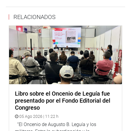
El congresista Acuña Peralta dijo que su iniciativa tiene
RELACIONADOS
como fin reconocer a la expresión cultural más
emblemática y conocida del Perú a nivel mundial y que
su inscripción en la Lista coadyuve en su protección y
salvaguardia por parte del Estado.
Despacho del congresista Héctor Acuña
Libro sobre el Oncenio de Leguía fue
presentado por el Fondo Editorial del
Congreso
05 Ago 2026 | 11:22 h
“El Oncenio de Augusto B. Leguía y los