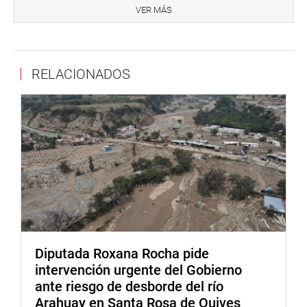
VER MÁS
Si bien los trabajos comenzaron en el 2021, su avance de
construcción alcanza el 50.6 % al año 2025.
Al finalizar la visita, el parlamentario Héctor Acuña
RELACIONADOS
exhortó a los funcionarios de ANIN a realizar las
gestiones correspondientes para culminar esta
importante obra que beneficiará a más de 31 mil
personas de La Libertad y Cajamarca.
Despacho del congresista Héctor Acuña
Diputada Roxana Rocha pide
intervención urgente del Gobierno
ante riesgo de desborde del río
Arahuay en Santa Rosa de Quives