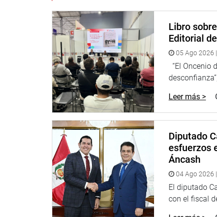
Libro sobr
Editorial d
05 Ago 2026 |
“El Oncenio de
desconfianza”,
Leer más >
Diputado C
esfuerzos e
Áncash
04 Ago 2026 |
El diputado C
con el fiscal 