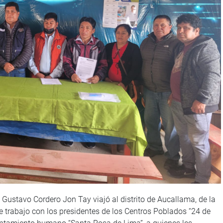
a Gustavo Cordero Jon Tay viajó al distrito de Aucallama, de la
e trabajo con los presidentes de los Centros Poblados “24 de