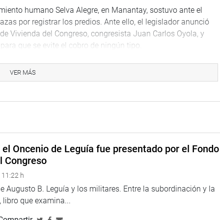
miento humano Selva Alegre, en Manantay, sostuvo ante el
azas por registrar los predios. Ante ello, el legislador anunció
 de Vivienda del Congreso, congresista Juan Carlos Oyola, y
para que se evite el cobro de ningún tipo.
os toda la comisión, porque se debe respetar el espíritu de la
VER MÁS
or medio, para la regulación y titulación de estos predios, cuya
región, Ucayali”, señaló Gonzáles.
rte de la Semana de Representación del congresista, quien
valuación a candidatos a miembros del Tribunal Constitucional.
de mañana.
e el Oncenio de Leguía fue presentado por el Fondo
el Congreso
 11:22 h
 Augusto B. Leguía y los militares. Entre la subordinación y la
 libro que examina...
Compartir