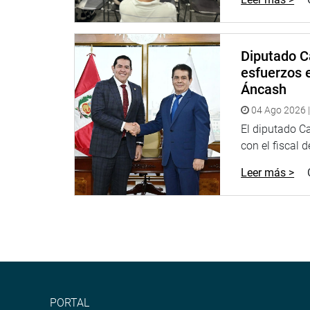
Diputado C
esfuerzos e
Áncash
04 Ago 2026 |
El diputado C
con el fiscal 
Leer más >
PORTAL