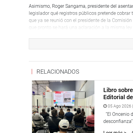
Asimismo, Roger Sangama, presidente del asenta
legislador qué registros públicos pretende cobrar t
que ya se reunió con el presidente de la Comisión
que pronto se hará una aclaración a la misma ley 
“Pronto haremos una aclaración, hace falta reunirn
ley y este es el apoyo y facilidades, sin pago de p
demora afecta a más de 800 asentamientos en mi 
Es necesario recordar que estas reuniones son pa
RELACIONADOS
también participa estos días de las sesiones de e
Las reuniones con dirigentes continuarán el día 
Libro sobr
Despacho del congresista César Gonzales
Editorial d
05 Ago 2026 |
“El Oncenio de
desconfianza”,
Leer más >