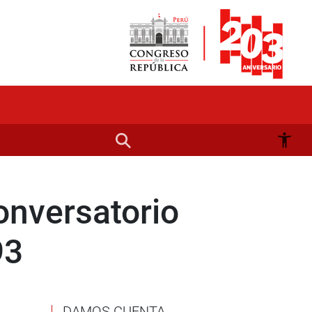
onversatorio
93
DAMOS CUENTA