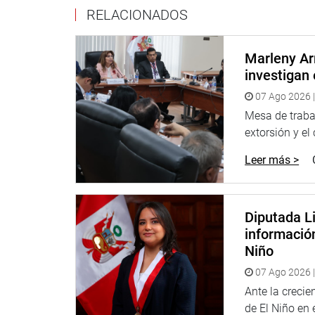
Lima, 6 de setiembre de 2023
RELACIONADOS
DESPACHO CONGRESAL
Marleny Ar
investigan 
07 Ago 2026 |
Mesa de trabaj
extorsión y el
Leer más >
Diputada Li
informació
Niño
07 Ago 2026 |
Ante la creci
de El Niño en el