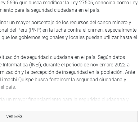
 ley 5696 que busca modificar la Ley 27506, conocida como Ley
miento para la seguridad ciudadana en el país.
tinar un mayor porcentaje de los recursos del canon minero y
onal del Perú (PNP) en la lucha contra el crimen, especialmente
a que los gobiernos regionales y locales puedan utilizar hasta el
 situación de seguridad ciudadana en el país. Según datos
 e Informática (INEI), durante el periodo de noviembre 2022 a
imización y la percepción de inseguridad en la población. Ante
 Limachi Quispe busca fortalecer la seguridad ciudadana y
el país.
itiría un mayor financiamiento para la seguridad ciudadana y
es y locales en la mejora de los indicadores de seguridad en el
VER MÁS