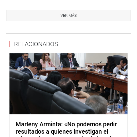
ante la ley”. Asimismo, el artículo 23° de la Declaración
Universal de Derechos Humanos señala que “Toda
VER MÁS
persona tiene derecho, sin discriminación alguna, a igual
salario por trabajo igual”.
Este proyecto de ley se presenta en el contexto del «Año
RELACIONADOS
de la recuperación y consolidación de la economía
peruana», en reconocimiento al rol estratégico de los
trabajadores y entidades regionales en el desarrollo
nacional.
DESPACHO CONGRESAL
Marleny Arminta: «No podemos pedir
resultados a quienes investigan el