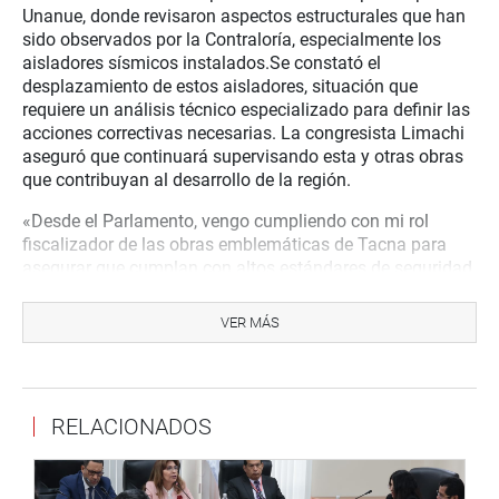
Unanue, donde revisaron aspectos estructurales que han
sido observados por la Contraloría, especialmente los
aisladores sísmicos instalados.Se constató el
desplazamiento de estos aisladores, situación que
requiere un análisis técnico especializado para definir las
acciones correctivas necesarias. La congresista Limachi
aseguró que continuará supervisando esta y otras obras
que contribuyan al desarrollo de la región.
«Desde el Parlamento, vengo cumpliendo con mi rol
fiscalizador de las obras emblemáticas de Tacna para
asegurar que cumplan con altos estándares de seguridad
y calidad. Invoco a las autoridades a hacer un uso
adecuado de los recursos del Estado en beneficio de la
VER MÁS
población. La corrupción no nos puede ganar”, expresó la
congresista.
Lima, 25 de setiembre de 2024
RELACIONADOS
DESPACHO DE LA CONGRESISTA ESMERALDA LIMACHI