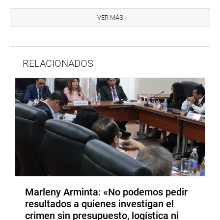
invocando al Ejecutivo a adoptar estrategias reales y
VER MÁS
eficaces contra el crimen organizado, en lugar de
medidas que solo aparentan una política de ‘mano dura’.
Finalmente, la congresista reiteró que su intervención se
RELACIONADOS
realiza en el marco de sus funciones de fiscalización y
representación, amparada en la Constitución Política y el
Reglamento del Congreso de la República, reafirmando su
compromiso de defender la seguridad, tranquilidad y
derechos de la población tacneña.
DESPACHO CONGRESISTA ESMERALDA LIMACHI
Marleny Arminta: «No podemos pedir
resultados a quienes investigan el
crimen sin presupuesto, logística ni