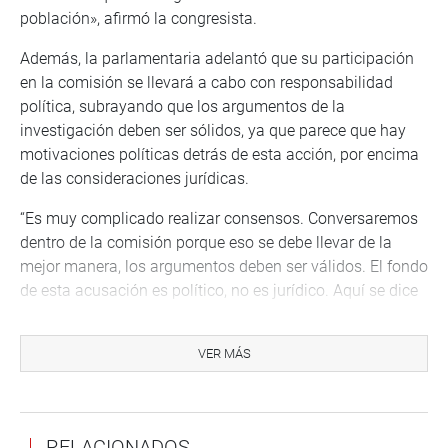
población», afirmó la congresista.
Además, la parlamentaria adelantó que su participación
en la comisión se llevará a cabo con responsabilidad
política, subrayando que los argumentos de la
investigación deben ser sólidos, ya que parece que hay
motivaciones políticas detrás de esta acción, por encima
de las consideraciones jurídicas.
“Es muy complicado realizar consensos. Conversaremos
dentro de la comisión porque eso se debe llevar de la
mejor manera, los argumentos deben ser válidos. El fondo
de esta acusación es político, no es jurídico. Aquí se dice
que la moción es por causa grave pero mi bancada no ha
considerado ninguno de los cinco hechos como graves,
VER MÁS
podrían ser faltas, pero no constituyen causas graves”,
señaló.
Finalmente, Limachi recalcó que la intención de destituir a
RELACIONADOS