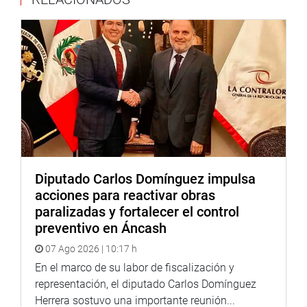
la JNJ parece tener motivaciones políticas y que se está
aprovechando la mayoría en el Congreso para lograr este
objetivo, lamentando que en la actualidad prevalezcan
los votos y los números sobre argumentos válidos.
La congresista Esmeralda Limachi continuará
monitoreando de cerca este proceso y abogando por la
importancia del respeto al equilibrio de poderes en la
democracia peruana.
Despacho de la congresista Esmeralda Limachi
Diputado Carlos Domínguez impulsa
acciones para reactivar obras
paralizadas y fortalecer el control
preventivo en Áncash
07 Ago 2026 | 10:17 h
En el marco de su labor de fiscalización y
representación, el diputado Carlos Domínguez
Herrera sostuvo una importante reunión...