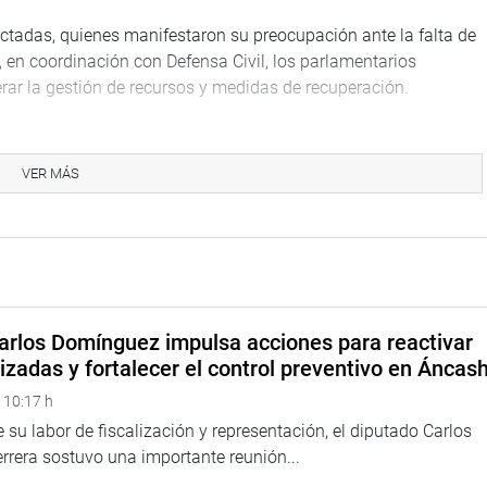
fectadas, quienes manifestaron su preocupación ante la falta de
 en coordinación con Defensa Civil, los parlamentarios
rar la gestión de recursos y medidas de recuperación.
 continuar trabajando por su región y de impulsar las
ta Martha no sean olvidadas. “Pucallpa no está sola. Desde el
VER MÁS
as para que estas familias recuperen su estabilidad y los
uras”, enfatizó.
resista Vergara ha reiterado su disposición para coordinar con
 atención llegue de manera oportuna.
A MENDOZA,
arlos Domínguez impulsa acciones para reactivar
izadas y fortalecer el control preventivo en Áncas
 10:17 h
 su labor de fiscalización y representación, el diputado Carlos
rera sostuvo una importante reunión...