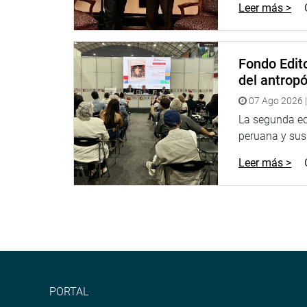
Leer más >
Fondo Edito
del antrop
07 Ago 2026 |
La segunda edi
peruana y sus 
Leer más >
PORTAL