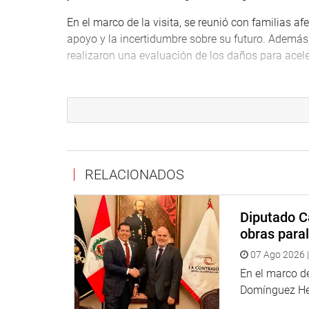
En el marco de la visita, se reunió con familias a
apoyo y la incertidumbre sobre su futuro. Además,
realizaron una evaluación de los daños para acele
El congresista Vergara reafirmó su compromiso de
gestiones necesarias para que las familias de San
Congreso seguiremos exigiendo soluciones concret
niños puedan volver a estudiar en condiciones seg
La situación en Santa Martha es crítica, y el cong
RELACIONADOS
los sectores correspondientes y garantizar que la
DESPACHO DEL CONGRESISTA , ELVIS VERGAR
Diputado C
obras paral
07 Ago 2026 |
En el marco de
Domínguez Her