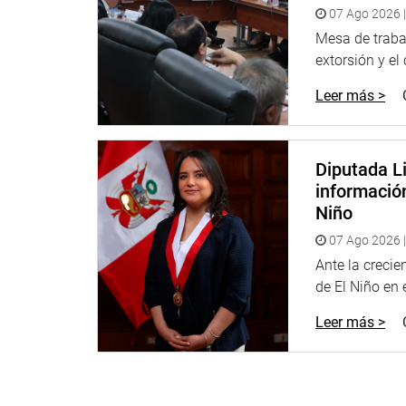
Lima, 2 de diciembre de 2022
07 Ago 2026 |
Mesa de trabaj
DESPACHO PARLAMENTARIO
extorsión y el
Leer más >
Diputada Li
informació
Niño
07 Ago 2026 |
Ante la creci
de El Niño en el
Leer más >