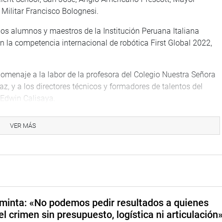
 Militar Francisco Bolognesi.
los alumnos y maestros de la Institución Peruana Italiana
n la competencia internacional de robótica First Global 2022,
omenaje a la labor de la profesora del Colegio Nuestra Señora
, y a los directores técnicos y formadores de talentos del
 Edwin Calisaya.
congresista Gonzales sostuvo:
“Este reconocimiento es un
VER MÁS
r sumando esfuerzos para representar a nuestra linda región y
amos”.
labras de agradecimiento a la maestra Julia Andrade por su
 destacadas alumnas del colegio mercedario, y a los directores
 de talentos deportivos.
minta: «No podemos pedir resultados a quienes
el crimen sin presupuesto, logística ni articulación