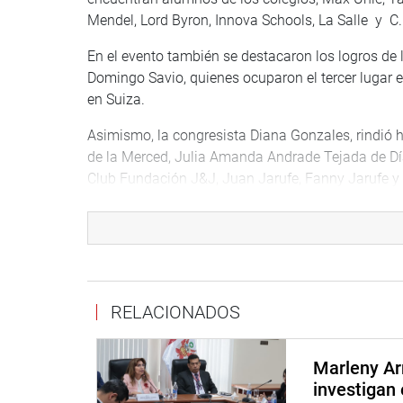
Mendel, Lord Byron, Innova Schools, La Salle y C.
En el evento también se destacaron los logros de 
Domingo Savio, quienes ocuparon el tercer lugar e
en Suiza.
Asimismo, la congresista Diana Gonzales, rindió h
de la Merced, Julia Amanda Andrade Tejada de Díaz
Club Fundación J&J, Juan Jarufe, Fanny Jarufe y
Con referencia a los estudiantes arequipeños la 
merecido homenaje que los debe impulsar a segui
seguir trabajando por la Arequipa que todos soñ
Finalmente, la parlamentaria Gonzales expresó pa
RELACIONADOS
dedicación a la enseñanza y por ser formadora de
técnicos del Club J&J por su labor en la formación
Marleny Ar
investigan 