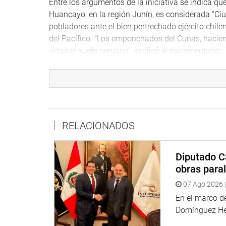
Entre los argumentos de la iniciativa se indica qu
Huancayo, en la región Junín, es considerada “Ciu
pobladores ante el bien pertrechado ejército chile
del Pacífico. “Los emponchados del Cunas, hacien
vidas el suelo peruano”, explicó el parlamentario.
Para su implementación, el proyecto de ley, en s
Educación, de conformidad con sus atribuciones 
coordinación con las autoridades educativas y la
Lima, 3 de enero de 2024
RELACIONADOS
DESPACHO DEL CONGRESISTA DAVID JIMÉNEZ 
Diputado C
obras paral
07 Ago 2026 |
En el marco de
Domínguez Her