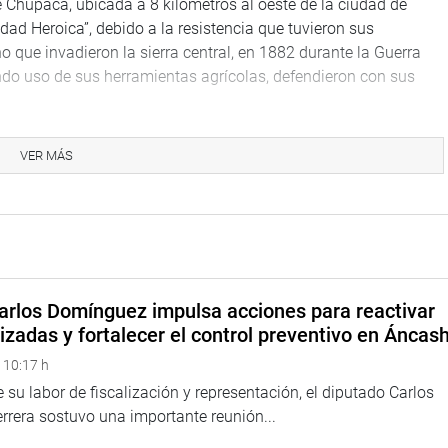
e Chupaca, ubicada a 8 kilómetros al oeste de la ciudad de
dad Heroica”, debido a la resistencia que tuvieron sus
no que invadieron la sierra central, en 1882 durante la Guerra
do uso de sus herramientas agrícolas, defendieron con sus
u disposición complementaria, demanda al Ministerio de
VER MÁS
y competencias, adopta las acciones correspondientes, en
 municipalidad provincial de Chupaca.
HEREDIA
arlos Domínguez impulsa acciones para reactivar
izadas y fortalecer el control preventivo en Áncas
 10:17 h
 su labor de fiscalización y representación, el diputado Carlos
rera sostuvo una importante reunión...