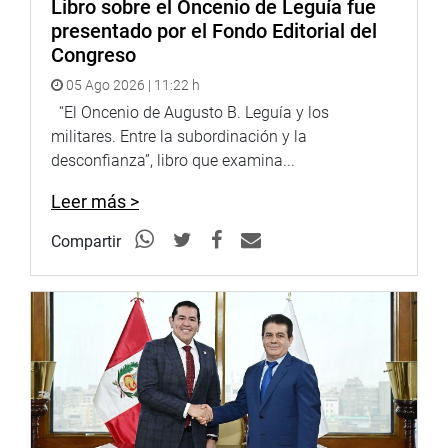
Libro sobre el Oncenio de Leguía fue
Lima, 22 de abril de 2024
presentado por el Fondo Editorial del
DESPACHO CONGRESISTA DAVID JIMÉNEZ
Congreso
05 Ago 2026 | 11:22 h
“El Oncenio de Augusto B. Leguía y los
militares. Entre la subordinación y la
desconfianza”, libro que examina...
Leer más >
Compartir