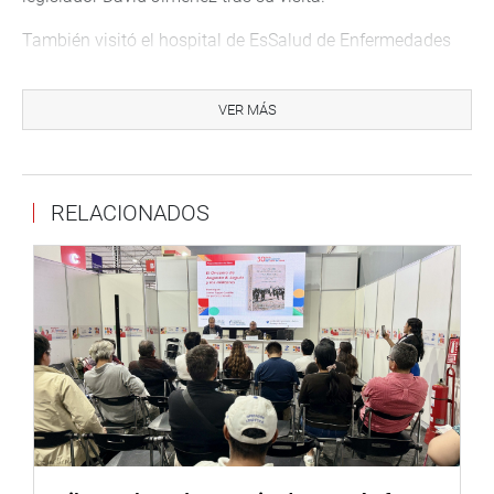
También visitó el hospital de EsSalud de Enfermedades
Tropicales, Hugo Pesce Pescette, donde el director de este
centro de salud, Dr. César Reyes Luján, informó sobre las
VER MÁS
acciones que vienen realizando para evitar la
propagación del dengue.
Además, explicó que los casos de dengue llegarían a su
RELACIONADOS
pico más alto en el mes de junio. Sin embargo, en el
laboratorio de este centro de salud se ha desarrollado
repelentes con insumos caseros como hierba luisa, menta
y aceite de citratus, y donde se produce más de 1000
ejemplares al mes, a fin de repartirlos gratuitamente a la
población y prevenir que se registren más casos por
dengue.
VIDEO:
https://we.tl/t-ZFVsoelaiH
FOTOS:
https://we.tl/t-TBWVRVit56