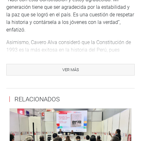
generación tiene que ser agradecida por la estabilidad y
la paz que se logró en el país. Es una cuestión de respetar
la historia y contársela a los jóvenes con la verdad”,
enfatizó.
Asimismo, Cavero Alva consideró que la Constitución de
1993 es la más exitosa en la historia del Perú, pues
permitió reducir la pobreza en más de 40%, así como la
desigualdad. Destacó, además, que trajo estabilidad
VER MÁS
económica y una de las monedas más estables no solo
de la región sino del mundo.
“En los últimos 32 años, la creación de riqueza ha sido
RELACIONADOS
seis veces mayor para los sectores más populares del
país que para los más ricos, y eso se ha querido obviar o
no se ha querido decir”, puntualizó al tiempo de recordar
que la firma del exmandatario fue retirada para ocultar la
verdad y que grupos de izquierda pretenden confundir a
los jóvenes.