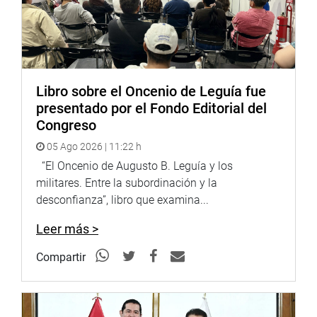
Cabe mencionar que, en segunda votación, el pleno del
Congreso aprobó el dictamen que restituye la firma del
presidente Alberto Fujimori en la Constitución de 1993.
DESPACHO CONGRESISTA ALEJANDRO CAVERO ALVA
Libro sobre el Oncenio de Leguía fue
presentado por el Fondo Editorial del
Congreso
05 Ago 2026 | 11:22 h
“El Oncenio de Augusto B. Leguía y los
militares. Entre la subordinación y la
desconfianza”, libro que examina...
Leer más >
Compartir