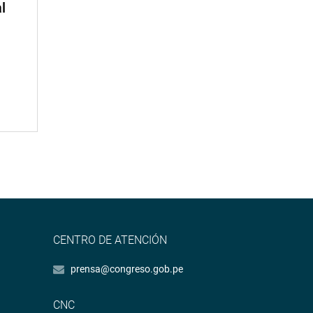
l
CENTRO DE ATENCIÓN
prensa@congreso.gob.pe
CNC