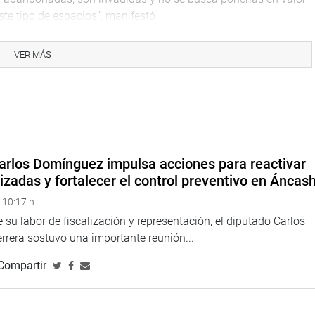
te tipo de espacios”, manifestó.
les que después de 16 años no han cesado en su esfuerzo por
VER MÁS
s de reuniones previas con el equipo técnico de la Oficina de
 lidera el congresista.
n defensa de nuestro patrimonio, el tercer vicepresidente
cha Bernedo de San Juan de Lurigancho, con quienes realizó
diversos ambientes del centro educativo cuenten con más
arlos Domínguez impulsa acciones para reactivar
izadas y fortalecer el control preventivo en Áncas
JANDRO CAVERO
 10:17 h
 su labor de fiscalización y representación, el diputado Carlos
rera sostuvo una importante reunión...
Compartir