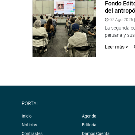
Fondo Edito
del antrop
07 Ago 2026 |
La segunda edi
peruana y sus 
Leer más >
PORTAL
Inicio
Agenda
Noticias
Editorial
Contrastes
Damos Cuenta