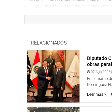
y así transformar las comunidades recuperando es
También, destacó la labor de los dirigentes loca
tratar de rescatar este sitio arqueológico, a travé
Enlace con los Gobiernos Regionales y Locales, que
Tras esta importante reunión con actores claves e
RELACIONADOS
compartió con alumnos de la IE PNP Martín Esqui
una jornada de arborización que ayudarán a que 
áreas verdes.
Diputado C
obras paral
TERCER VICEPRESIDENTE DEL CONGRESO ALE
07 Ago 2026 |
En el marco de
Domínguez Her
Leer más >