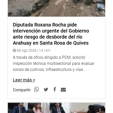
Congreso o la Comisión Permanente”, declaró.
Los representantes del FRENADDEPP expresaron su
respaldo a la congresista Orué y solicitaron que se
atienda su demanda con carácter prioritario, en favor de
Diputada Roxana Rocha pide
más de 350 mil fonavistas que hoy claman por seguridad
intervención urgente del Gobierno
jurídica, trato justo y el reconocimiento pleno de su
ante riesgo de desborde del río
derecho a una vivienda digna.
Arahuay en Santa Rosa de Quives
08 Ago 2026 | 13:14 h
DESPACHO CONGRESISTA ARIANA ORUÉ
A través de oficio dirigido a PCM, solicitó
inspección técnica multisectorial para evaluar
zonas de cultivos, infraestructura y vías...
Leer más >
Compartir