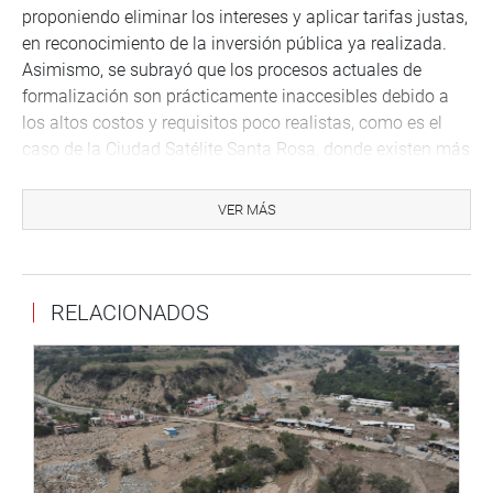
proponiendo eliminar los intereses y aplicar tarifas justas,
en reconocimiento de la inversión pública ya realizada.
Asimismo, se subrayó que los procesos actuales de
formalización son prácticamente inaccesibles debido a
los altos costos y requisitos poco realistas, como es el
caso de la Ciudad Satélite Santa Rosa, donde existen más
de 4 mil viviendas con más de 30 años de antigüedad.
VER MÁS
La congresista Orué reafirmó su compromiso con los
fonavistas del Callao y del país:
“Estamos ante una situación de injusticia. No se trata de
RELACIONADOS
regalar viviendas, se trata de hacer justicia y formalizar lo
que el Estado ya ayudó a construir con recursos de los
propios aportantes. Con respecto al proyecto, mañana
estaré enviando un oficio al presidente de mi bancada
para solicitar que sea priorizado. Por mi parte, tienen todo
mi compromiso. Vamos a seguir impulsando este
dictamen hasta que se debata y apruebe en el Pleno del