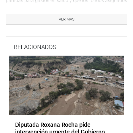
partidas para gastos en salud y que los fondos asignados
para compromisos internacionales no se ejecutan en su
totalidad. Demandó también transparencia en el uso de
VER MÁS
los recursos del Estado para que la población vuelva a
tener esperanza y confianza en sus autoridades.
“Ha llegado el momento de dejar los discursos y pasar a
RELACIONADOS
las acciones concretas. Planteamos una hoja de ruta con
indicadores concretos con reducción de la cifra de
abandono terapéutico al 5% y nuevos centros regionales
oncológicos, además de un sistema de compras
centralizado de medicamentos oncológicos que una al
Minsa con EsSalud”, puntualizó.
DÉCIMA SESIÓN
Aguinaga formuló estas precisiones durante la décima
sesión ordinaria de la la Comisión Especial
Multipartidaria de Seguimiento, Coordinación, Monitoreo
Diputada Roxana Rocha pide
y Fiscalización sobre los avances de los resultados en la
intervención urgente del Gobierno