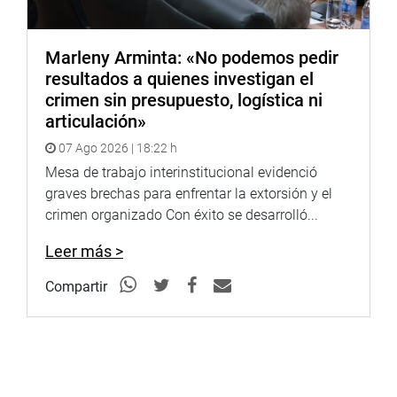
compromiso internacional de adoptar acciones concretas
para facilitar el acceso a los servicios de salud y eliminar
las barreras burocráticas.
Marleny Arminta: «No podemos pedir
resultados a quienes investigan el
Despacho del congresista Alejandro Aguinaga
crimen sin presupuesto, logística ni
articulación»
07 Ago 2026 | 18:22 h
Mesa de trabajo interinstitucional evidenció
graves brechas para enfrentar la extorsión y el
crimen organizado Con éxito se desarrolló...
Leer más >
Compartir