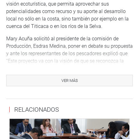
visión ecoturística, que permita aprovechar sus
potencialidades como recurso y su aporte al desarrollo
local no sólo en la costa, sino también por ejemplo en la
cuenca del Titicaca o en los ríos de la Selva.
Mary Acuña solicitó al presidente de la comisión de
Producción, Esdras Medina, poner en debate su propuesta
y ante los representantes de los pescadores explicó que
“Este proyecto va con la visión de que se reconozca la
cultura ancestral y se mantenga esta cultura viva, se
promueva el turismo y el desarrollo económico, contando
VER MÁS
con apoyo económico por parte del ministerio de
Producción y el gobierno central”.
La mesa de trabajo “Problemática del sector pesquero en
RELACIONADOS
la región de Lambayeque”, contó con la participación de
autoridades de la región, congresistas de la república y
representantes de gremios de pescadores, con el fin de
escuchar a los actores involucrados para generar leyes