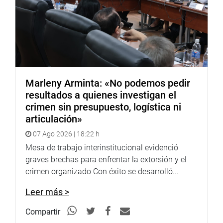
que aporten soluciones para el desarrollo económico en
todos los sectores productivos».
Lima, 13 de septiembre del 2022.
DESPACHO DE LA CONGRESISTA MARY ACUÑA
Marleny Arminta: «No podemos pedir
resultados a quienes investigan el
crimen sin presupuesto, logística ni
articulación»
07 Ago 2026 | 18:22 h
Mesa de trabajo interinstitucional evidenció
graves brechas para enfrentar la extorsión y el
crimen organizado Con éxito se desarrolló...
Leer más >
Compartir