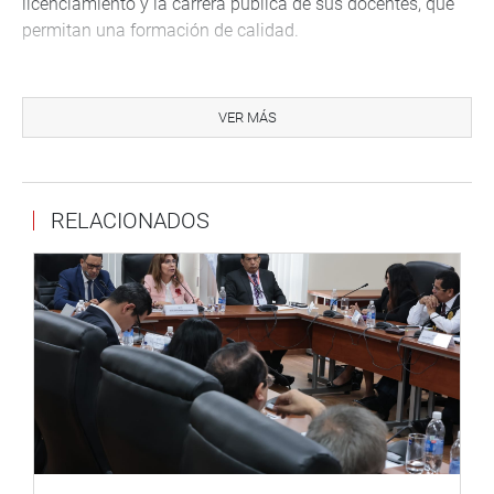
licenciamiento y la carrera pública de sus docentes, que
permitan una formación de calidad.
Asimismo, se abordó la necesidad de que la escuela
cuente con un nuevo local del cual ya tiene un terreno que
VER MÁS
albergaria, con las condiciones adecuadas, a los más de
250 alumnos que se forman en sus aulas.
En la reunión participó el director general de la Escuela de
RELACIONADOS
Música, Eriberto Flores Ramos; el director académico,
Eduardo Sialer Pisfil; el Jefe del departamento de
Educación Artística, José Aquino Aldana, docenes y
representantes de los estudiantes.
Lima, 26 de setiembre del 2022.
DESPACHO DE LA CONGRESISTA MARY ACUÑA