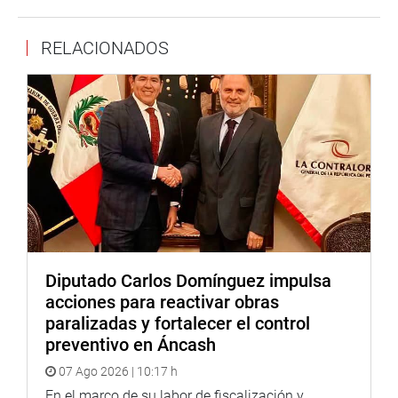
que todo ser humano goza, por el único hecho de existir.
Es por ello, que cuando los Estados a través de sus
cuerpos normativos consagran el derecho a la vida, no
RELACIONADOS
están creándolo, sino que lo están reconociendo y
protegiendo.
Lima, 22 de febrero de 2022
Prensa – Despacho Congresal
Diputado Carlos Domínguez impulsa
acciones para reactivar obras
paralizadas y fortalecer el control
preventivo en Áncash
07 Ago 2026 | 10:17 h
En el marco de su labor de fiscalización y