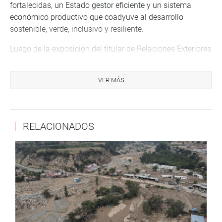
fortalecidas, un Estado gestor eficiente y un sistema
económico productivo que coadyuve al desarrollo
sostenible, verde, inclusivo y resiliente.
Luego de la exposición del titular de Relaciones Exteriores
se abrió una ronda de preguntas y comentarios de los
congresistas miembros de la comisión, Flores Ruiz,
VER MÁS
Málaga Trillo, Soto Palacios, Bazán Narro y del propio
presidente de la comisión.
El presidente de la CESIP – OCDE manifestó su
RELACIONADOS
preocupación respecto a que en el pedido de delegación
de facultades en materia tributaria, fiscal, financiera y de
reactivación económica presentado por el Poder Ejecutivo
se hace referencia a la OCDE y a que la tasa impositiva
promedio del Perú es la más baja de los países
miembros. Para el congresista debe tenerse en cuenta los
efectos de aumentar la presión tributaria al reducido
sector formal, teniendo en cuenta que en el Perú la