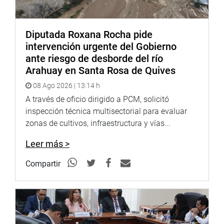
informalidad es cercana al 70%.
Comisión Especial de Seguimiento para la Incorporación
Diputada Roxana Rocha pide
del Perú
intervención urgente del Gobierno
a la Organización para la Cooperación y El Desarrollo
ante riesgo de desborde del río
Económicos (CESIP – OCDE)
Arahuay en Santa Rosa de Quives
08 Ago 2026 | 13:14 h
A través de oficio dirigido a PCM, solicitó
inspección técnica multisectorial para evaluar
zonas de cultivos, infraestructura y vías...
Leer más >
Compartir