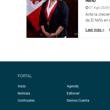
Niño
07 Ago 2026 |
Ante la creci
de El Niño en el
Leer más >
PORTAL
Inicio
Agenda
Noticias
Editorial
Contrastes
Damos Cuenta