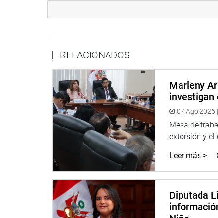
Lima, 19 de enero de 2022
COMISIÓN INVESTIGADORA MULTIPARTIDARIA
RELACIONADOS
Marleny Ar
investigan 
07 Ago 2026 |
Mesa de trabaj
extorsión y el
Leer más >
Diputada Li
informació