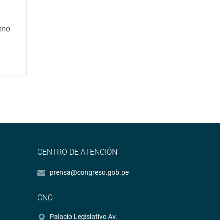
eno
CENTRO DE ATENCIÓN
prensa@congreso.gob.pe
CNC
Palacio Legislativo Av.