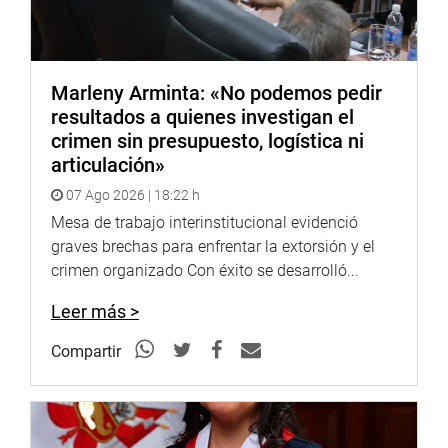
Exjefe de la unidad de Recursos Humanos de la Red de
Salud Ilo: Mayra Manrique Baltazar
Director de la Red de Salud Ilo: Percy Huancapaza
Chambi
Marleny Arminta: «No podemos pedir
Exgerente regional de Salud Moquegua: Roy Danny
resultados a quienes investigan el
Ramos Pare
crimen sin presupuesto, logística ni
Exgerente general Regional Moquegua: Alberto
articulación»
Jiménez Sardón
Jefes de los órganos de control institucional del Gore,
07 Ago 2026 | 18:22 h
de la Gerencia Regional de Salud Moquegua, Gerencia
Mesa de trabajo interinstitucional evidenció
Regional de Salud Moquegua, Red Asistencial
graves brechas para enfrentar la extorsión y el
Moquegua-EsSalud, EsSalud Moquegua, Red
crimen organizado Con éxito se desarrolló...
Asistencial Ilo EsSalud, Hospital Minsa Ilo.
Leer más >
10. Entre otros.
Compartir