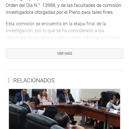
Orden del Día N.° 13988, y de las facultades de comisión
investigadora otorgadas por el Pleno para tales fines.
Esta comisión se encuentra en la etapa final de la
investigación, por lo que se ha considerado a las
siguientes personas para que puedan informar en lo que
les corresponde, acerca de los fundamentos de la moción.
VER MÁS
Las personas citadas a la sesión descentralizada son las
siguientes:
El gobernador de la región Moquegua: Zenón Gregorio
RELACIONADOS
Cuevas Pare
Consejero regional Moquegua: María del Carmen Koc
Zeballos
Consejero regional Moquegua: Abog. Luis Miguel Caya
Salazar
Gerente general proyecto especial Pasto Grande: Ing.
Agapito Mateo Mamani Luis