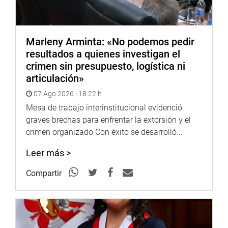
Cabe mencionar que dicha comisión tiene el objetivo de
realizar seguimiento a las políticas, programas, proyectos
y actividades en materia de mitigación de los efectos del
cambio climático; así como fiscalizar las acciones en la
Marleny Arminta: «No podemos pedir
ejecución del presupuesto considerado en todos los
resultados a quienes investigan el
sectores y niveles de Gobierno en materia de mitigación
crimen sin presupuesto, logística ni
de los efectos del cambio climático.
articulación»
07 Ago 2026 | 18:22 h
DESPACHO CONGRESAL
Mesa de trabajo interinstitucional evidenció
graves brechas para enfrentar la extorsión y el
crimen organizado Con éxito se desarrolló...
Leer más >
Compartir