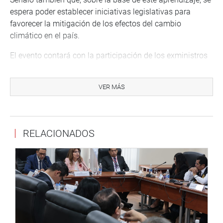
espera poder establecer iniciativas legislativas para
favorecer la mitigación de los efectos del cambio
climático en el país.
El evento contará con la participación de los exministros
del Ambiente Dr. Manuel Pulgar Vidal y Dra. Fabiola
Muñóz, como también del Ing. Alfredo Mamani Salinas,
VER MÁS
viceministro de Desarrollo Estratégico de los Recursos
Naturales del Ministerio del Ambiente (Minam).
Participarán, también, Ana Teresa Lecaros Terry, directora
RELACIONADOS
de Medioambiente del Ministerio de Relaciones Exteriores;
Karla Valer Cerna, directora general de Asuntos
Ambientales del Ministerio de Desarrollo Agrario y Riego;
Alberto de Belaunde, excongresista y expresidente de la
Comisión Especial de Cambio Climático; y Osver Polo,
representante del Movimiento Ciudadano Frente al
Cambio Climático.