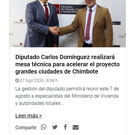
Comisión de Vivienda por su voto unánime, demostrando
que cuando trabajamos juntos, podemos transformar la
vida de las personas que más lo necesitan”, expresó
Limachi.
Tras su aprobación en comisión, el dictamen pasará al
Pleno del Congreso para su votación final e inmediata
promulgación, permitiendo que la norma entre en
Diputado Carlos Domínguez realizará
vigencia y que miles de familias puedan iniciar su
mesa técnica para acelerar el proyecto
proceso de titulación con COFOPRI.
grandes ciudades de Chimbote
DESPACHO DE LA CONGRESISTA ESMERALDA LIMACHI
07 Ago 2026 | 8:08 h
La gestión del diputado permitirá reunir este 7 de
agosto a especialistas del Ministerio de Vivienda
y autoridades locales...
Leer más >
Compartir