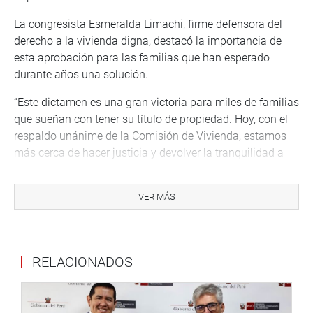
La congresista Esmeralda Limachi, firme defensora del
derecho a la vivienda digna, destacó la importancia de
esta aprobación para las familias que han esperado
durante años una solución.
“Este dictamen es una gran victoria para miles de familias
que sueñan con tener su título de propiedad. Hoy, con el
respaldo unánime de la Comisión de Vivienda, estamos
más cerca de hacer justicia y devolver la tranquilidad a
quienes han esperado tanto tiempo. Con esta Ley, no solo
damos seguridad jurídica, sino también la oportunidad de
VER MÁS
acceder a servicios básicos y mejorar su calidad de vida”,
señaló la parlamentaria.
Asimismo, la congresista agradeció el apoyo de sus
RELACIONADOS
colegas por respaldar esta medida que beneficiará a
miles de familias a nivel nacional.
“Agradezco a cada uno de los congresistas de la