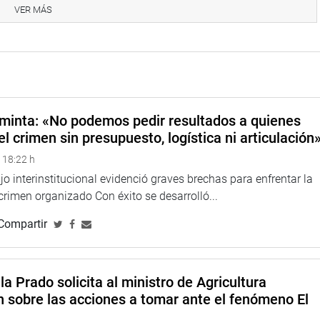
VER MÁS
nen adoptando desde sus sectores para atender la problemática
s proyectos y las alternativas para su ejecución.
o, Coordinación y Formulación de Propuestas para el Proyecto
minta: «No podemos pedir resultados a quienes
el crimen sin presupuesto, logística ni articulación
 18:22 h
o interinstitucional evidenció graves brechas para enfrentar la
 crimen organizado Con éxito se desarrolló...
Compartir
la Prado solicita al ministro de Agricultura
n sobre las acciones a tomar ante el fenómeno El