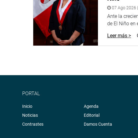
07 Ago 2026 |
Ante la creci
de El Niño en el
Leer más >
PORTAL
Inicio
Agenda
Noticias
Editorial
Contrastes
Damos Cuenta