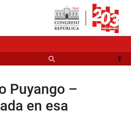
to Puyango –
zada en esa