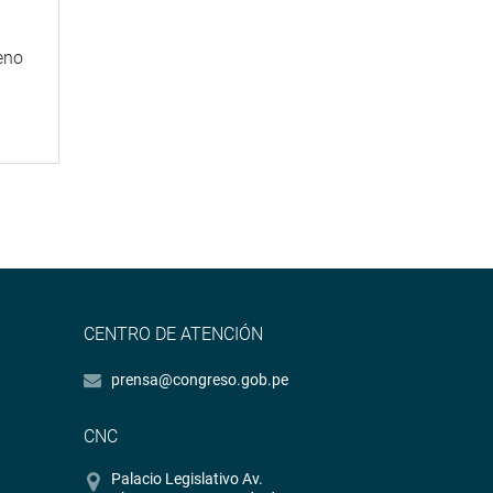
eno
CENTRO DE ATENCIÓN
prensa@congreso.gob.pe
CNC
Palacio Legislativo Av.