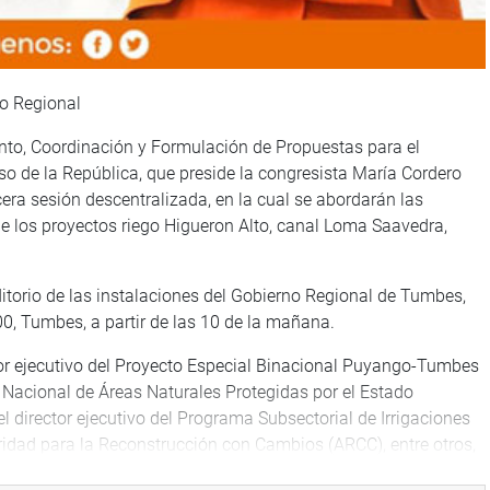
no Regional
ento, Coordinación y Formulación de Propuestas para el
 de la República, que preside la congresista María Cordero
rcera sesión descentralizada, en la cual se abordarán las
de los proyectos riego Higueron Alto, canal Loma Saavedra,
ditorio de las instalaciones del Gobierno Regional de Tumbes,
0, Tumbes, a partir de las 10 de la mañana.
ctor ejecutivo del Proyecto Especial Binacional Puyango-Tumbes
io Nacional de Áreas Naturales Protegidas por el Estado
 director ejecutivo del Programa Subsectorial de Irrigaciones
Autoridad para la Reconstrucción con Cambios (ARCC), entre otros,
local involucradas en el tema.