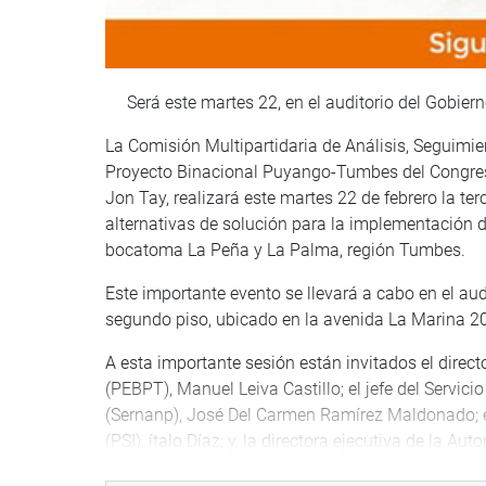
Será este martes 22, en el auditorio del Gobier
La Comisión Multipartidaria de Análisis, Seguimi
Proyecto Binacional Puyango-Tumbes del Congreso
Jon Tay, realizará este martes 22 de febrero la te
alternativas de solución para la implementación 
bocatoma La Peña y La Palma, región Tumbes.
Este importante evento se llevará a cabo en el au
segundo piso, ubicado en la avenida La Marina 20
A esta importante sesión están invitados el dire
(PEBPT), Manuel Leiva Castillo; el jefe del Servic
(Sernanp), José Del Carmen Ramírez Maldonado; el
(PSI), ítalo Díaz; y, la directora ejecutiva de la 
así como las autoridades del gobierno regional y 