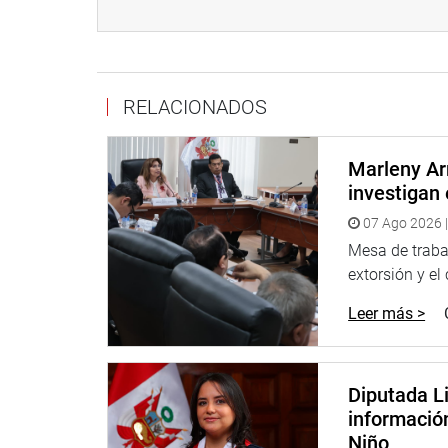
Los funcionarios expondrán las acciones que vie
con relación a la implementación efectiva de dicho
Comisión Multipartidaria de Análisis, Seguimient
RELACIONADOS
Binacional Puyango-Tumbes
Marleny Ar
investigan 
07 Ago 2026 |
Mesa de trabaj
extorsión y el
Leer más >
Diputada Li
informació
Niño