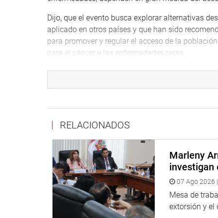
Dijo, que el evento busca explorar alternativas de
aplicado en otros países y que han sido recomend
para promover y regular el acceso de la poblaci
para el cáncer y las enfermedades raras.
“Aquí se podrá discutir si estas políticas genera
estos medicamentos tienen precios mayores en nu
qué mecanismos”, indicó.
Remarcó que la presencia de todos en el recinto
RELACIONADOS
la mesa la discusión de esta alternativa.
Al evento participaron el viceministro de Salud, l
Marleny Ar
Médico del Perú y de la Federación Médica Perua
investigan 
de San Marcos, directores de los Hospitales Nacio
07 Ago 2026 |
Asimismo, la directora del Instituto Nacional del 
Mesa de trabaj
y Lima Este, y representantes de la Organización
extorsión y el
Sudamericana, y gremios empresariales.