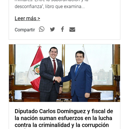
identificar necesidades urgentes y plantear soluciones
desconfianza”, libro que examina...
concretas para fortalecer el sistema de salud en Puno.
Leer más >
La Comisión de Salud y Población del Congreso de la
Compartir
República invita a la ciudadanía a participar activamente
en este evento, reafirmando su compromiso de trabajar
en políticas públicas que respondan a las necesidades de
la población.
Puno, 27 de febrero de 2025
DESPACHO DE COMISIÓN
Diputado Carlos Domínguez y fiscal de
la nación suman esfuerzos en la lucha
contra la criminalidad y la corrupción