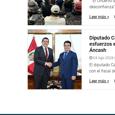
“El Oncenio de
desconfianza”,
Leer más >
Diputado C
esfuerzos e
Áncash
04 Ago 2026 |
El diputado C
con el fiscal 
Leer más >