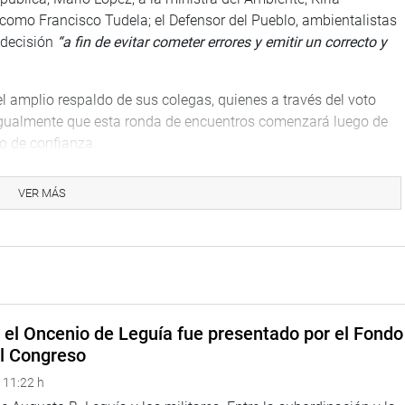
 como Francisco Tudela; el Defensor del Pueblo, ambientalistas
 decisión
“a fin de evitar cometer errores y emitir un correcto y
el amplio respaldo de sus colegas, quienes a través del voto
 igualmente que esta ronda de encuentros comenzará luego de
to de confianza.
parlamentario pidió al Premier Cateriano que se permita la
VER MÁS
ciones, recordando que había presentado una propuesta de
ritu goce de paz “en tiempos tan difíciles como los que
e el Oncenio de Leguía fue presentado por el Fondo
el Congreso
 11:22 h