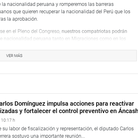
 de la nacionalidad peruana y romperemos las barreras
uanos que quieren recuperar la nacionalidad del Perú que los
tras la aprobación.
se en el Pleno del Congreso,
nuestros compatriotas podrán
n de nacionalidad peruana tanto en Migraciones como en los
rá reducir tiempos de espera, costos y trámites innecesarios
.
VER MÁS
 presentado más de 360 solicitudes de recuperación de
s debido a las demoras del sistema actual.
nánime a esta importante iniciativa legislativa, que optimizará
ualizó.
arlos Domínguez impulsa acciones para reactivar
izadas y fortalecer el control preventivo en Áncas
 10:17 h
 su labor de fiscalización y representación, el diputado Carlos
rera sostuvo una importante reunión...