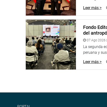
Leer más >
Fondo Edito
del antrop
07 Ago 2026 |
La segunda edi
peruana y sus 
Leer más >
PORTAL