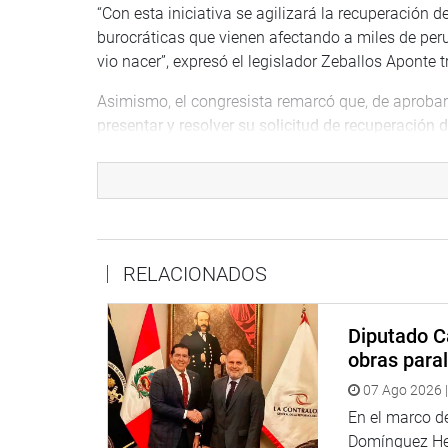
“Con esta iniciativa se agilizará la recuperación
burocráticas que vienen afectando a miles de per
vio nacer”, expresó el legislador Zeballos Aponte 
Asimismo, el congresista remarcó que, de aprobar
presentar y resolver su solicitud de recuperació
Consulados del Perú en el exterior, lo que permiti
El parlamentario explicó que, desde 2022, se han
nacionalidad, pero solo el 21 % han sido resuelta
“Gracias a mis colegas congresistas por su voto u
RELACIONADOS
la recuperación de la nacionalidad peruana”, punt
Despacho del congresista Jorge Zeballos Aponte
Diputado C
obras paral
07 Ago 2026 |
En el marco de
Domínguez Her