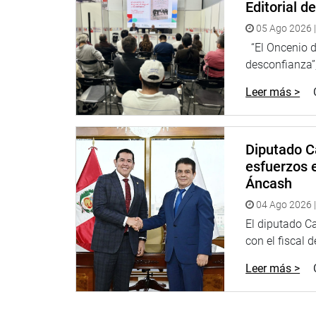
Editorial d
05 Ago 2026 |
“El Oncenio de
desconfianza”,
Leer más >
Diputado C
esfuerzos e
Áncash
04 Ago 2026 |
El diputado C
con el fiscal 
Leer más >